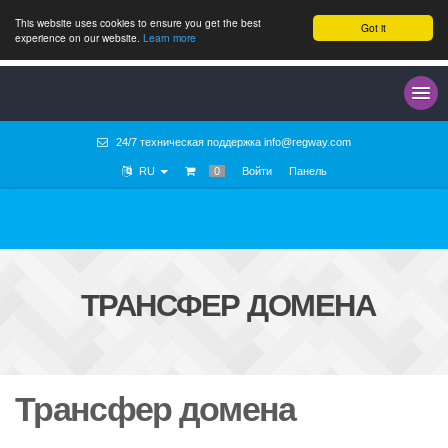
This website uses cookies to ensure you get the best
Got it
experience on our website.
Learn more
24/7 техническая поддержка
info@regway.com
RU
0
Войти
Панель
ТРАНСФЕР ДОМЕНА
Трансфер домена