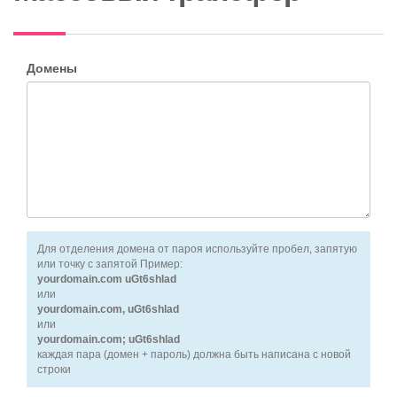
Домены
Для отделения домена от пароя используйте пробел, запятую
или точку с запятой Пример:
yourdomain.com uGt6shlad
или
yourdomain.com, uGt6shlad
или
yourdomain.com; uGt6shlad
каждая пара (домен + пароль) должна быть написана с новой
строки