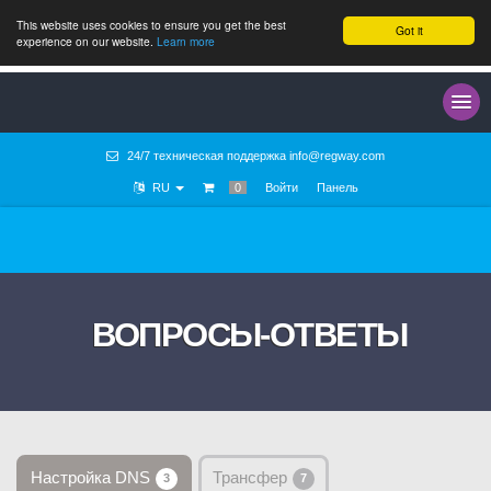
This website uses cookies to ensure you get the best
Got it
experience on our website.
Learn more
24/7 техническая поддержка
info@regway.com
RU
0
Войти
Панель
ВОПРОСЫ-ОТВЕТЫ
Настройка DNS
Трансфер
3
7