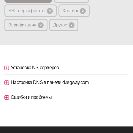
SSL-сертификаты
Хостинг
4
2
Верификация
Другое
2
7
Установка NS-серверов
Настройка DNS в панели d.regway.com
Ошибки и проблемы