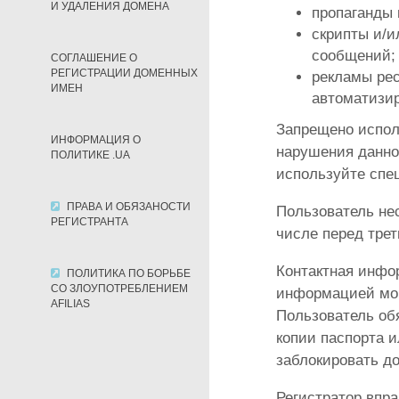
И УДАЛЕНИЯ ДОМЕНА
пропаганды 
скрипты и/и
сообщений;
СОГЛАШЕНИЕ О
РЕГИСТРАЦИИ ДОМЕННЫХ
рекламы рес
ИМЕН
автоматизир
Запрещено испол
ИНФОРМАЦИЯ О
нарушения данног
ПОЛИТИКЕ .UA
используйте спе
ПРАВА И ОБЯЗАНОСТИ
Пользователь нес
РЕГИСТРАНТА
числе перед тре
Контактная инфо
ПОЛИТИКА ПО БОРЬБЕ
СО ЗЛОУПОТРЕБЛЕНИЕМ
информацией мог
AFILIAS
Пользователь обя
копии паспорта и
заблокировать до
Регистратор впра