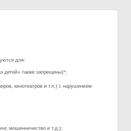
уются для:
з детей» также запрещены)*;
еров, кинотеатров и т.п.) с нарушением
г, мошенничество и т.д.);