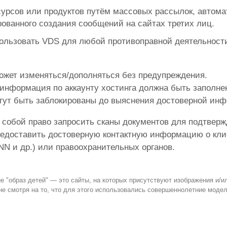
урсов или продуктов путём массовых рассылок, автомат
ованного создания сообщений на сайтах третих лиц.
ользовать VDS для любой противоправной деятельности
ожет изменяться/дополняться без предупреждения.
информация по аккаунту хостинга должна быть заполнен
ут быть заблокированы до выяснения достоверной инфо
 собой право запросить сканы документов для подтверж
редоставить достоверную контактную информацию о кли
N и др.) или правоохранительных органов.
е "образ детей" — это сайты, на которых присутствуют изображения и/и
е смотря на то, что для этого использовались совершеннолетние модели