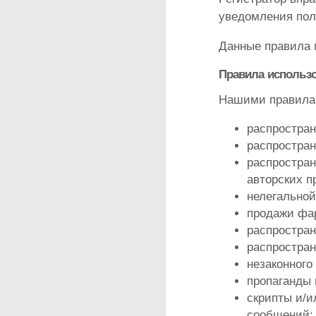
уведомления пол
Данные правила 
Правила использ
Нашими правилам
распростран
распростран
распростран
авторских п
нелегальной
продажи фа
распростран
распростран
незаконного
пропаганды 
скрипты и/и
сообщений;