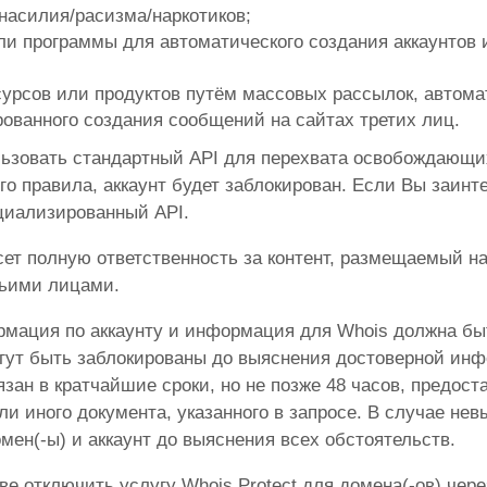
насилия/расизма/наркотиков;
ли программы для автоматического создания аккаунтов 
урсов или продуктов путём массовых рассылок, автомат
ованного создания сообщений на сайтах третих лиц.
ьзовать стандартный API для перехвата освобождающих
о правила, аккаунт будет заблокирован. Если Вы заинт
циализированный API.
ет полную ответственность за контент, размещаемый на
тьими лицами.
рмация по аккаунту и информация для Whois должна быт
ут быть заблокированы до выяснения достоверной инфо
зан в кратчайшие сроки, но не позже 48 часов, предоста
ли иного документа, указанного в запросе. В случае не
мен(-ы) и аккаунт до выяснения всех обстоятельств.
ве отключить услугу Whois Protect для домена(-ов) чере